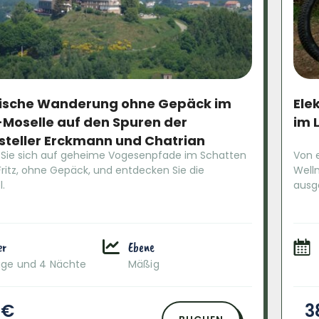
rische Wanderung ohne Gepäck im
Ele
-Moselle auf den Spuren der
im 
tsteller Erckmann und Chatrian
Sie sich auf geheime Vogesenpfade im Schatten
Von 
ritz, ohne Gepäck, und entdecken Sie die
Well
.
ausg
er
Ebene
age und 4 Nächte
Mäßig
 €
3