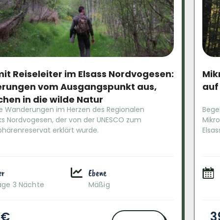
mit Reiseleiter im Elsass Nordvogesen:
Mik
rungen vom Ausgangspunkt aus,
auf
chen in die wilde Natur
te Wanderungen im Herzen des Regionalen
Bege
ks Nordvogesen, der von der UNESCO zum
Mikr
härenreservat erklärt wurde.
Elsa
er
Ebene
age 3 Nächte
Mäßig
 €
3