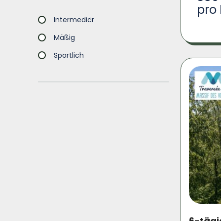
pro
Intermediär
Mäßig
Sportlich
6-täg