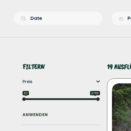
Date
P
FILTERN
19 AUSF
Preis
€0
€799
ANWENDEN