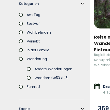
Kategorien
Am Tag
Best-of
Wohlbefinden
Reise 
Verliebt
Wande
Eintau
In der Familie
Begleite
Wanderung
Naturpar
Weltbiosp
Andere Wanderungen
Wandern GR53 GR5
Dau
Fahrrad
4 T
359
Ebene