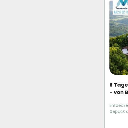
6 Tag
- von 
Entdecke
Gepäck d