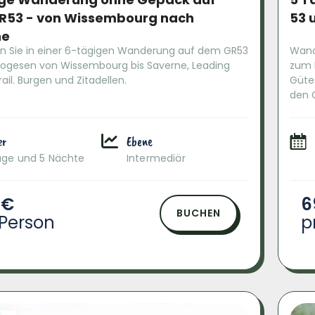
R53 - von Wissembourg nach
53 
ne
n Sie in einer 6-tägigen Wanderung auf dem GR53
Wand
vogesen von Wissembourg bis Saverne, Leading
zum 
rail. Burgen und Zitadellen.
Güte
den G
er
Ebene
age und 5 Nächte
Intermediär
 €
6
BUCHEN
 Person
p