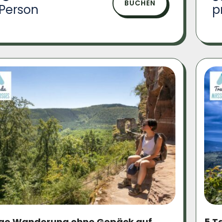
BUCHEN
 Person
p
ige Wanderung ohne Gepäck auf
5 T