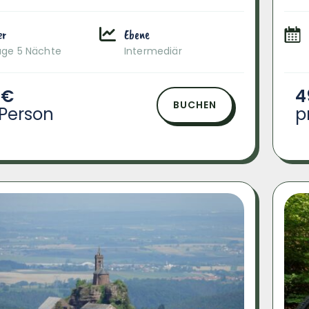
er
Ebene
age 5 Nächte
Intermediär
 €
4
BUCHEN
 Person
p