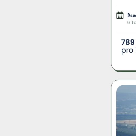
Dau
6 T
789
pro