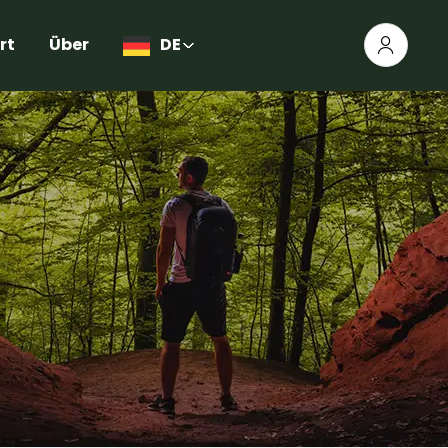
rt
Über
DE