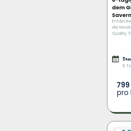
dem G
Saver
Entdecke
die Nord
Quality T
Dau
6 T
799
pro