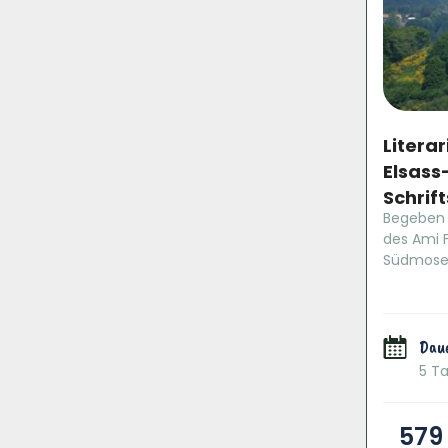
Litera
Elsass
Schrif
Begeben 
des Ami F
Südmosel
Dau
5 T
579