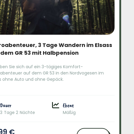
roabenteuer, 3 Tage Wandern im Elsass
 dem GR 53 mit Halbpension
ben Sie sich auf ein 3-tägiges Komfort-
oabenteuer auf dem GR 53 in den Nordvogesen im
ss ohne Auto und ohne Gepäck.
Dauer
Ebene
3 Tage 2 Nächte
Mäßig
99 €