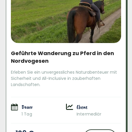
Geführte Wanderung zu Pferd in den
Nordvogesen
Erleben Sie ein unvergessliches Naturabenteuer mit
Sicherheit und All-Inclusive in zauberhaften
Landschaften.
Dauer
Ebene
1 Tag
Intermediär