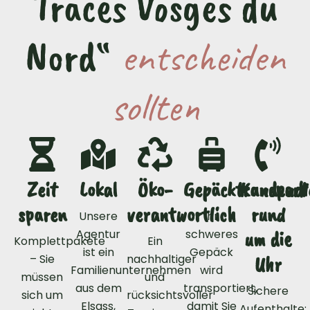
Traces Vosges du
Nord“
entscheiden
sollten
Zeit
Lokal
Öko-
Gepäcktransport
Kundendi
sparen
verantwortlich
rund
Unsere
Ihr
Agentur
schweres
um die
Komplettpakete
Ein
ist ein
Gepäck
– Sie
nachhaltiger
Uhr
Familienunternehmen
wird
müssen
und
aus dem
transportiert,
Sichere
sich um
rücksichtsvoller
Elsass,
damit Sie
Aufenthalte: