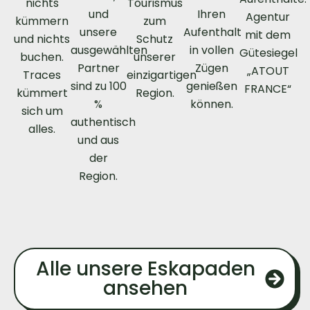
nichts
Tourismus
und
Ihren
Agentur
kümmern
zum
unsere
Aufenthalt
mit dem
und nichts
Schutz
ausgewählten
in vollen
Gütesiegel
buchen.
unserer
Partner
Zügen
„ATOUT
Traces
einzigartigen
sind zu 100
genießen
FRANCE“
kümmert
Region.
%
können.
sich um
authentisch
alles.
und aus
der
Region.
Alle unsere Eskapaden
ansehen