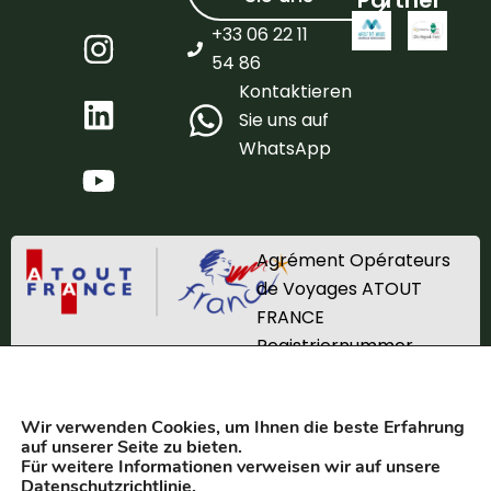
+33 06 22 11
54 86
Kontaktieren
Sie uns auf
WhatsApp
Agrément Opérateurs
de Voyages ATOUT
FRANCE
Registriernummer
IM_067220002
Wir verwenden Cookies, um Ihnen die beste Erfahrung
SPUREN SAS 2025. Alle Rechte vorbehalten. Realisiert von
auf unserer Seite zu bieten.
Equilateral
Für weitere Informationen verweisen wir auf unsere
Datenschutzrichtlinie
.
AGB