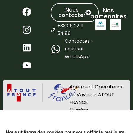
Nous
Nos
contacter
partenaires
+33 06 22 11
54 86
Contactez-
nous sur
WhatsApp
Agrément Opérateurs
de Voyages ATOUT
FRANCE
Numéro
d’immatriculation
IM_067220002
Nous utilisons des cookies pour vous offrir la meilleure