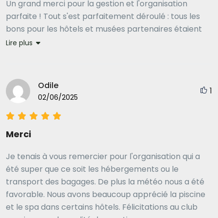
Un grand merci pour la gestion et l'organisation
parfaite ! Tout s'est parfaitement déroulé : tous les
bons pour les hôtels et musées partenaires étaient
réservés à l'avance, le transport des bagages était
Lire plus
ponctuel et les trajets en taxi ont parfaitement
fonctionné. Certes, le parcours était un peu ardu,
mais fantastique ! Que de forêts denses, de châteaux
Odile
1
et de ruines intéressants, de beaux villages et des
02/06/2025
gens accueillants… tout simplement magnifique ! Nous
avons également été très satisfaits des hôtels – et de
la cuisine… ! Nous avons principalement mangé là où
Merci
Traces nous l'avait recommandé. En résumé, ce
furent des vacances merveilleuses : actives, culinaires
Je tenais à vous remercier pour l'organisation qui a
et culturelles !
été super que ce soit les hébergements ou le
transport des bagages. De plus la météo nous a été
favorable. Nous avons beaucoup apprécié la piscine
et le spa dans certains hôtels. Félicitations au club