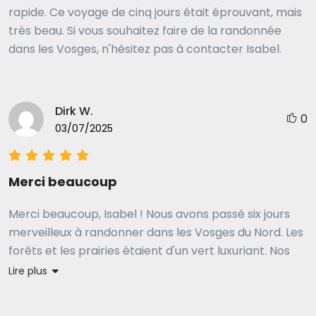
rapide. Ce voyage de cinq jours était éprouvant, mais
très beau. Si vous souhaitez faire de la randonnée
dans les Vosges, n'hésitez pas à contacter Isabel.
Dirk W.
0
03/07/2025
Merci beaucoup
Merci beaucoup, Isabel ! Nous avons passé six jours
merveilleux à randonner dans les Vosges du Nord. Les
forêts et les prairies étaient d'un vert luxuriant. Nos
sentiers étaient bordés de baies délicieuses et de
Lire plus
fleurs colorées. Les falaises de grès rouge offraient
des vues magnifiques et les châteaux envoûtaient la