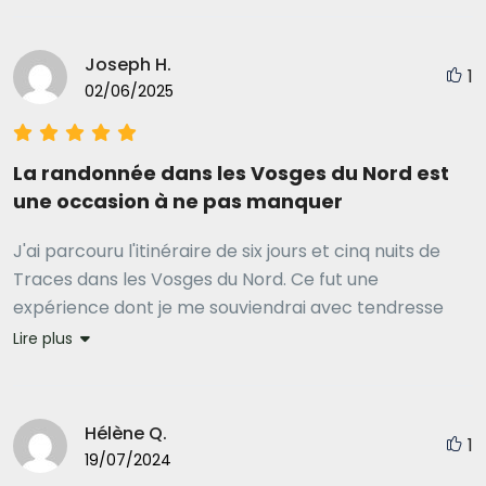
Joseph H.
1
02/06/2025
La randonnée dans les Vosges du Nord est
une occasion à ne pas manquer
J'ai parcouru l'itinéraire de six jours et cinq nuits de
Traces dans les Vosges du Nord. Ce fut une
expérience dont je me souviendrai avec tendresse
pour les années à venir. Les forêts, les châteaux et les
Lire plus
villages étaient respectivement magnifiques,
évocateurs et charmants. Le Guide de randonnée de
Traces était facile à utiliser, et a fourni des
Hélène Q.
1
informations supplémentaires qui ont rendu mon
19/07/2024
voyage d'autant plus agréable. Les chambres étaient