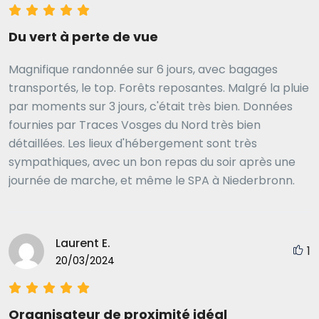
confortables et calmes. En ce qui concerne les
arrangements, Isabel a été communicative, serviable
Du vert à perte de vue
et débrouillarde tout au long du processus. Tout s'est
bien passé, comme prévu.
Magnifique randonnée sur 6 jours, avec bagages
transportés, le top. Forêts reposantes. Malgré la pluie
par moments sur 3 jours, c'était très bien. Données
fournies par Traces Vosges du Nord très bien
détaillées. Les lieux d'hébergement sont très
sympathiques, avec un bon repas du soir après une
journée de marche, et même le SPA à Niederbronn.
Laurent E.
1
20/03/2024
Organisateur de proximité idéal