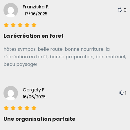
forêt. L'hébergement était de qualité et le service de
Franziska F.
0
transport fonctionnait toujours. Merci également
17/06/2025
pour l'excellent accompagnement, les informations
et les cartes. Nous vous recommanderons avec
plaisir. Antje & Dirk
La récréation en forêt
hôtes sympas, belle route, bonne nourriture, la
récréation en forêt, bonne préparation, bon matériel,
beau paysage!
Gergely F.
1
16/06/2025
Une organisation parfaite